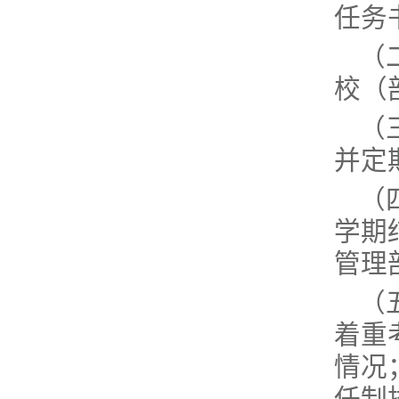
任务
（
校（
（
并定
（
学期
管理
（
着重
情况