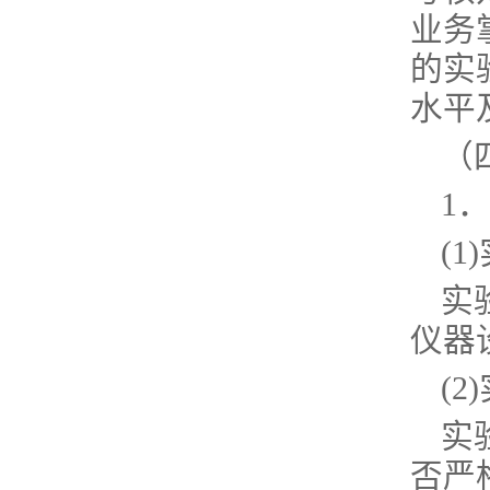
业务
的实
水平
（
1
(
实
仪器
(
实
否严