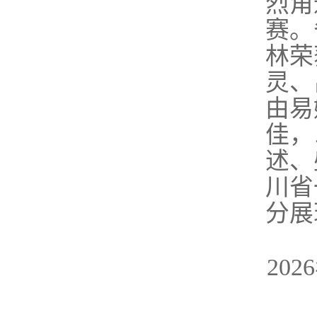
烈角
赛。
林荣
灵、
由易
佳，
述、
川省
分展
20