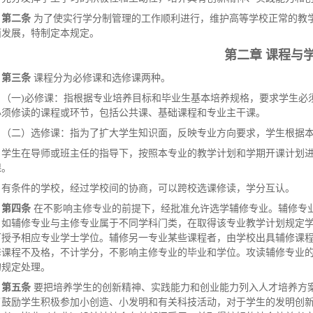
第二条
为了使实行学分制管理的工作顺利进行，维护高等学校正常的教
面发展，特制定本规定。
第二章 课程与
第三条
课程分为必修课和选修课两种。
（一)必修课：指根据专业培养目标和毕业生基本培养规格，要求学生必
必须修读的课程或环节，包括公共课、基础课程和专业主干课。
（二）选修课：指为了扩大学生知识面，反映专业方向要求，学生根据
学生在导师或班主任的指导下，按照本专业的教学计划和学期开课计划
课。
有条件的学校，经过学校间的协商，可以跨校选课修读，学分互认。
第四条
在不影响主修专业的前提下，经批准允许选学辅修专业。辅修专
；如辅修专业与主修专业属于不同学科门类，在取得该专业教学计划规定
可授予相应专业学士学位。辅修另一专业某些课程者，由学校出具辅修课
修课程不及格，不计学分，不影响主修专业的毕业和学位。攻读辅修专业
的规定处理。
第五条
要把培养学生的创新精神、实践能力和创业能力列入人才培养方
了鼓励学生积极参加小创造、小发明和有关科技活动，对于学生的发明创