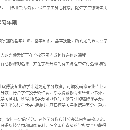
学、工作和生活秩序，保障学生身心健康，促进学生德智体美
学习年限
须掌握的基本理论、基本知识、基本技能，所确定的该专业学
本人的兴趣爱好可在全校范围内或跨校选修的课程。
进行必修课的选课，并在学校开设的有关课程中进行选修课的
业取得该专业教学计划规定学分数者，可颁发辅修专业毕业证
学分数且符合学位授予条件者，除取得辅修专业毕业证书外，
程学习证明，所得到的学分可以作为主修专业的选修课学分。
的学生不另行延长学习时间，其在校学习年限按第五条、第六
案，安排一定的学分。具体学分数和计分办法由各高校规定。
新获得科技奖励和国家专利，在全国和省级的学科竞赛中获得