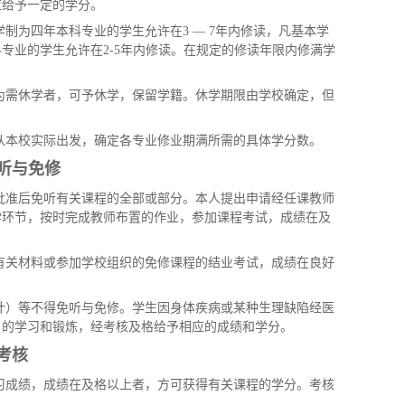
应给予一定的学分。
制为四年本科专业的学生允许在3 — 7年内修读，凡基本学
专业的学生允许在2-5年内修读。在规定的修读年限内修满学
为需休学者，可予休学，保留学籍。休学期限由学校确定，但
从本校实际出发，确定各专业修业期满所需的具体学分数。
听与免修
批准后免听有关课程的全部或部分。本人提出申请经任课教师
学环节，按时完成教师布置的作业，参加课程考试，成绩在及
有关材料或参加学校组织的免修课程的结业考试，成绩在良好
计）等不得免听与免修。学生因身体疾病或某种生理缺陷经医
目的学习和锻炼，经考核及格给予相应的成绩和学分。
考核
习成绩，成绩在及格以上者，方可获得有关课程的学分。考核