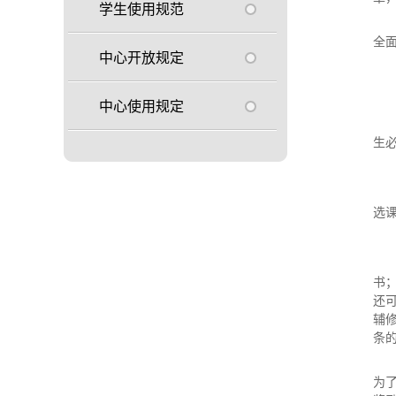
学生使用规范
全
中心开放规定
中心使用规定
生
选
书
还
辅
条
为