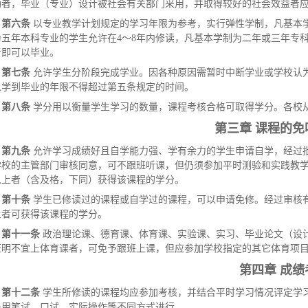
励者，毕业（专业）设计被社会有关部门采用，并取得较好的社会效益者
第六条
以专业教学计划规定的学习年限为参考，实行弹性学制，凡基本学
为五年本科专业的学生允许在4〜8年内修读，凡基本学制为二年或三年专科
者即可以毕业。
第七条
允许学生分阶段完成学业。因各种原因需暂时中断学业或学校认
入学到毕业的年限不得超过第五条规定的时间。
第八条
学分用以衡量学生学习的数量，课程考核合格可取得学分。各校
第三章 课程的免
第九条
允许学习成绩好且自学能力强、学有余力的学生申请自学，经过
学校的主管部门审核同意，可不跟班听课，但仍须参加平时测验和实践教
以上者（含及格，下同）获得该课程的学分。
第十条
学生已修读过的课程或自学过的课程，可以申请免修。经过审核
上者可获得该课程的学分。
第十一条
政治理论课、德育课、体育课、实验课、实习、毕业论文（设
证明不宜上体育课者，可免予跟班上课，但应参加学校指定的其它体育项
第四章 成绩
第十二条
学生所修读的课程均应参加考核，并结合平时学习情况评定学
采用笔试、口试、实际操作等不同方式进行。