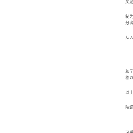
奖
制
分
从
和
格
以
院
可