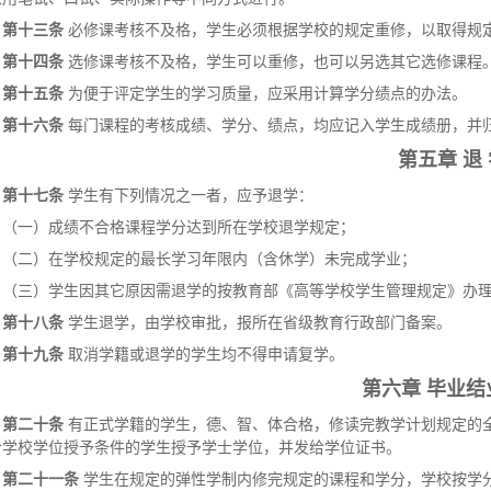
第十三条
必修课考核不及格，学生必须根据学校的规定重修，以取得规
第十四条
选修课考核不及格，学生可以重修，也可以另选其它选修课程。
第十五条
为便于评定学生的学习质量，应采用计算学分绩点的办法。
第十六条
每门课程的考核成绩、学分、绩点，均应记入学生成绩册，并
第五章 退
第十七条
学生有下列情况之一者，应予退学：
（一）成绩不合格课程学分达到所在学校退学规定；
（二）在学校规定的最长学习年限内（含休学）未完成学业；
（三）学生因其它原因需退学的按教育部《高等学校学生管理规定》办
第十八条
学生退学，由学校审批，报所在省级教育行政部门备案。
第十九条
取消学籍或退学的学生均不得申请复学。
第六章 毕业结
第二十条
有正式学籍的学生，德、智、体合格，修读完教学计划规定的
合学校学位授予条件的学生授予学士学位，并发给学位证书。
第二十一条
学生在规定的弹性学制内修完规定的课程和学分，学校按学