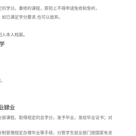
定的学分。重修的课程，原则上不得申请免修和免听。
如已满足学分要求,也可以放弃。
归入本人档案。
 学
理。
业肄业
全部课程，取得规定的总学分，准予毕业，发给毕业证书；对
分制管理规定办理毕业等手续，分管学生就业部门按国家有关